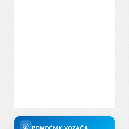
POMOĆNIK VOZAČA