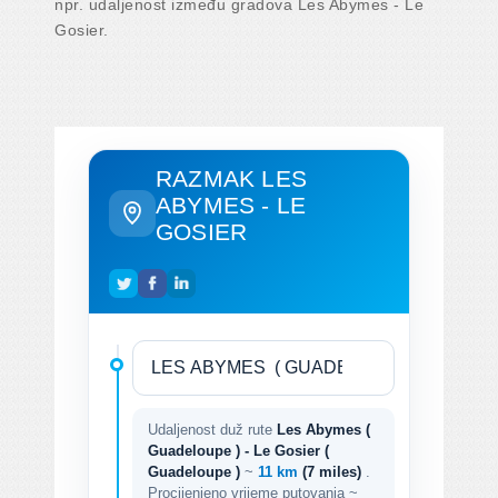
npr. udaljenost između gradova Les Abymes - Le
Gosier.
RAZMAK LES
ABYMES - LE
GOSIER
Udaljenost duž rute
Les Abymes (
Guadeloupe ) - Le Gosier (
Guadeloupe )
~
11 km
(7 miles)
.
Procijenjeno vrijeme putovanja ~