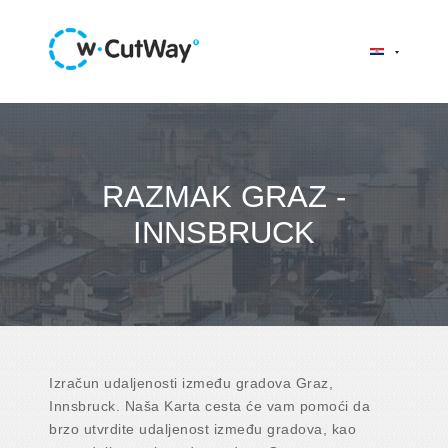
RAZMAK GRAZ -
INNSBRUCK
Izračun udaljenosti između gradova Graz,
Innsbruck. Naša Karta cesta će vam pomoći da
brzo utvrdite udaljenost između gradova, kao