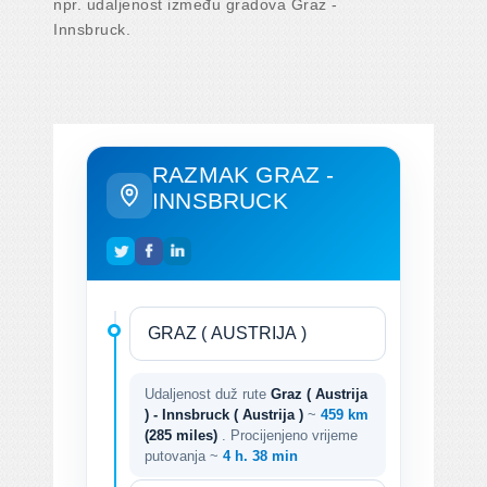
npr. udaljenost između gradova Graz -
Innsbruck.
RAZMAK GRAZ -
INNSBRUCK
Udaljenost duž rute
Graz ( Austrija
) - Innsbruck ( Austrija )
~
459 km
(285 miles)
. Procijenjeno vrijeme
putovanja ~
4 h. 38 min