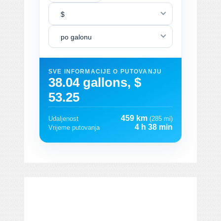
$
po galonu
SVE INFORMACIJE O PUTOVANJU
38.04 gallons, $
53.25
459 km
Udaljenost
(285 mi)
4 h 38 min
Vrijeme putovanja