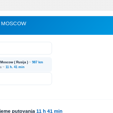
- MOSCOW
- Moscow ( Rusija )
~
987 km
ja ~
11 h. 41 min
rijeme putovanja
11 h 41 min