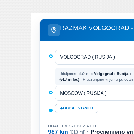
RAZMAK VOLGOGRAD 
Udaljenost duž rute
Volgograd ( Rusija ) 
(613 miles)
. Procijenjeno vrijeme putovan
DODAJ STAVKU
UDALJENOST DUŽ RUTE
987 km
· Procijenjeno v
(613 mi)