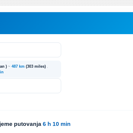
ran )
~
487 km
(303 miles)
.
in
rijeme putovanja
6 h 10 min