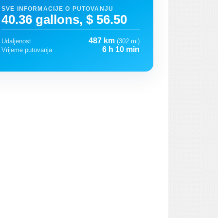
SVE INFORMACIJE O PUTOVANJU
40.36 gallons, $ 56.50
487 km
Udaljenost
(302 mi)
6 h 10 min
Vrijeme putovanja