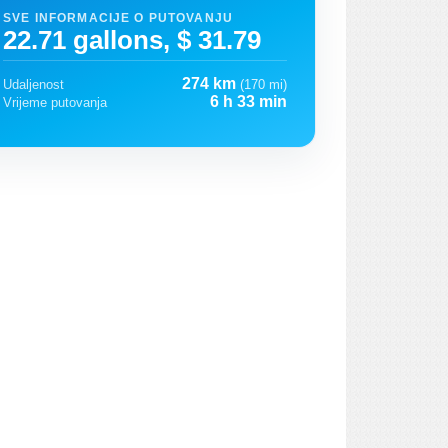
SVE INFORMACIJE O PUTOVANJU
22.71 gallons, $ 31.79
274 km
Udaljenost
(170 mi)
6 h 33 min
Vrijeme putovanja