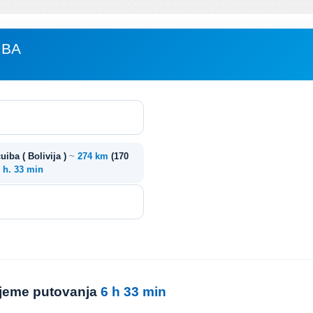
IBA
cuiba ( Bolivija )
~
274 km
(170
 h. 33 min
rijeme putovanja
6 h 33 min