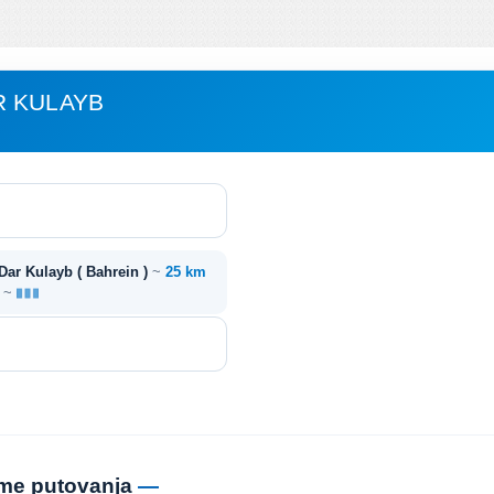
R KULAYB
Dar Kulayb ( Bahrein )
~
25 km
a ~
jeme putovanja
—