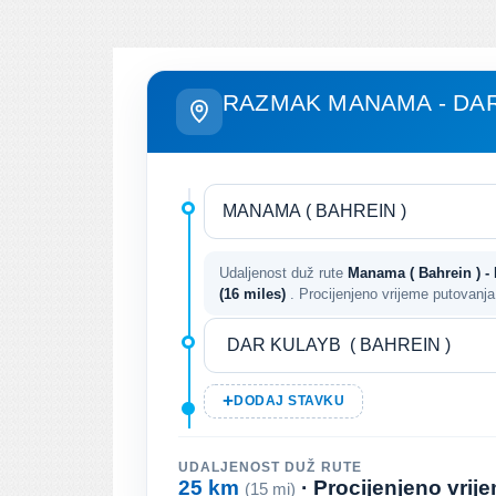
RAZMAK MANAMA - DA
Udaljenost duž rute
Manama ( Bahrein ) - 
(16 miles)
. Procijenjeno vrijeme putovanj
DODAJ STAVKU
UDALJENOST DUŽ RUTE
25 km
· Procijenjeno vri
(15 mi)