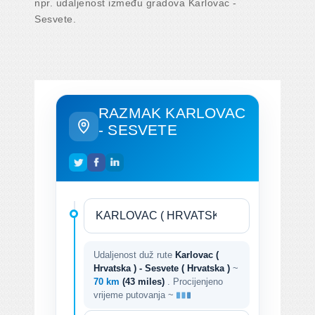
npr. udaljenost između gradova Karlovac -
Sesvete.
RAZMAK KARLOVAC
- SESVETE
Udaljenost duž rute
Karlovac (
Hrvatska ) - Sesvete ( Hrvatska )
~
70 km
(43 miles)
. Procijenjeno
vrijeme putovanja ~