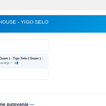
OUSE - YIGO SELO
uam ) - Yigo Selo ( Guam )
~
utovanja ~
jeme putovanja
—