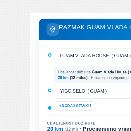
RAZMAK GUAM VLADA H
Udaljenost duž rute
Guam Vlada House ( G
20 km
(12 miles)
. Procijenjeno vrijeme p
DODAJ STAVKU
UDALJENOST DUŽ RUTE
20 km
· Procijenjeno vri
(12 mi)