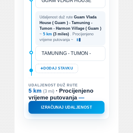
Udaljenost duž rute
Guam Vlada
House ( Guam ) - Tamuning -
Tumon - Harmon Village ( Guam )
~
5 km
(3 miles)
. Procijenjeno
vrijeme putovanja ~
DODAJ STAVKU
UDALJENOST DUŽ RUTE
5 km
· Procijenjeno
(3 mi)
vrijeme putovanja
—
IZRAČUNAJ UDALJENOST