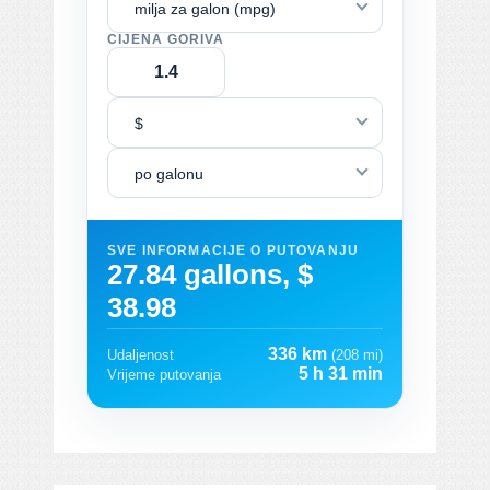
milja za galon (mpg)
CIJENA GORIVA
$
po galonu
SVE INFORMACIJE O PUTOVANJU
27.84 gallons, $
38.98
336 km
Udaljenost
(208 mi)
5 h 31 min
Vrijeme putovanja