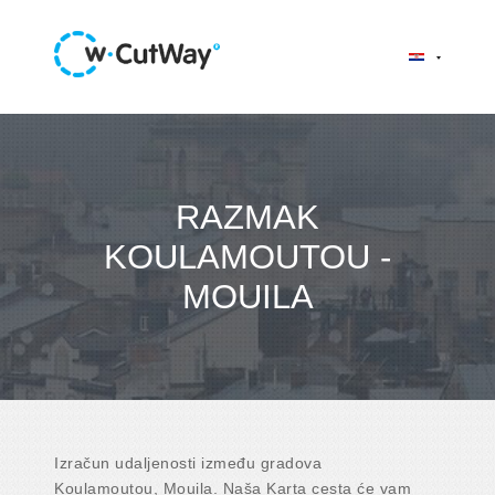
RAZMAK
KOULAMOUTOU -
MOUILA
Izračun udaljenosti između gradova
Koulamoutou, Mouila. Naša Karta cesta će vam