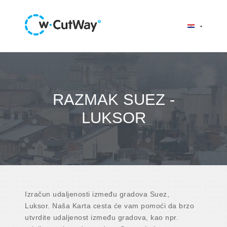
RAZMAK SUEZ -
LUKSOR
Izračun udaljenosti između gradova Suez,
Luksor. Naša Karta cesta će vam pomoći da brzo
utvrdite udaljenost između gradova, kao npr.