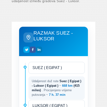
udaljenost između gradova Suez - Luksor.
RAZMAK SUEZ -
LUKSOR
Udaljenost duž rute
Suez ( Egipat )
- Luksor ( Egipat )
~
668 km
(415
miles)
. Procijenjeno vrijeme
putovanja ~
7 h. 37 min