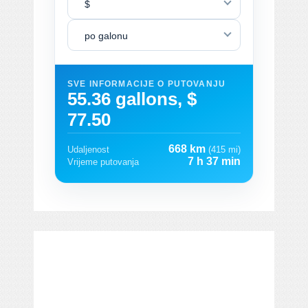
$
po galonu
SVE INFORMACIJE O PUTOVANJU
55.36 gallons, $
77.50
668 km
Udaljenost
(415 mi)
7 h 37 min
Vrijeme putovanja