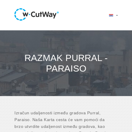
RAZMAK PURRAL -
PARAISO
Izračun udaljenosti između gradova Purral,
Paraiso. Naša Karta cesta će vam pomoći da
brzo utvrdite udaljenost između gradova, kao