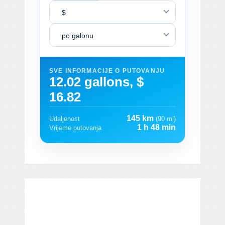
$
po galonu
SVE INFORMACIJE O PUTOVANJU
12.02 gallons, $
16.82
145 km
Udaljenost
(90 mi)
1 h 48 min
Vrijeme putovanja