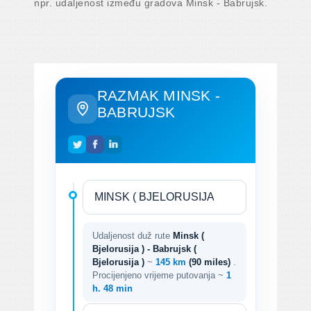
npr. udaljenost između gradova Minsk - Babrujsk.
RAZMAK MINSK -
BABRUJSK
Udaljenost duž rute
Minsk (
Bjelorusija ) - Babrujsk (
Bjelorusija )
~
145 km
(90 miles)
.
Procijenjeno vrijeme putovanja ~
1
h. 48 min