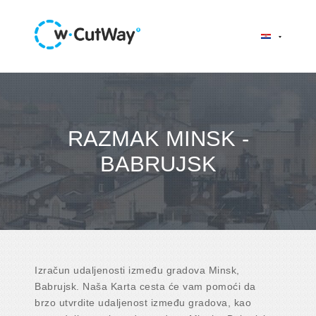
RAZMAK MINSK -
BABRUJSK
Izračun udaljenosti između gradova Minsk,
Babrujsk. Naša Karta cesta će vam pomoći da
brzo utvrdite udaljenost između gradova, kao