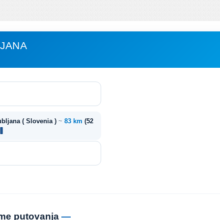
LJANA
ubljana ( Slovenia )
~
83 km
(52
jeme putovanja
—