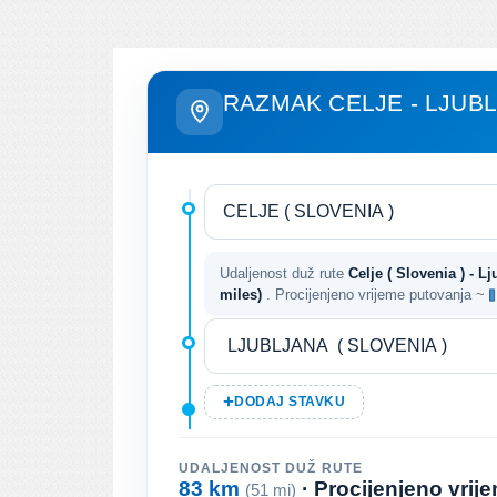
RAZMAK CELJE - LJUB
Udaljenost duž rute
Celje ( Slovenia ) - Lj
miles)
. Procijenjeno vrijeme putovanja ~
DODAJ STAVKU
UDALJENOST DUŽ RUTE
83 km
· Procijenjeno vri
(51 mi)