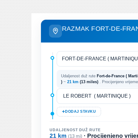
RAZMAK FORT-DE-FRAN
Udaljenost duž rute
Fort-de-France ( Marti
)
~
21 km
(13 miles)
. Procijenjeno vrijem
DODAJ STAVKU
UDALJENOST DUŽ RUTE
21 km
· Procijenjeno vri
(13 mi)