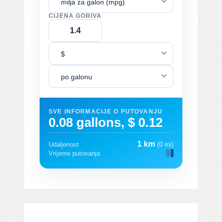
milja za galon (mpg)
CIJENA GORIVA
$
po galonu
SVE INFORMACIJE O PUTOVANJU
0.08 gallons, $ 0.12
1 km
Udaljenost
(0 mi)
Vrijeme putovanja