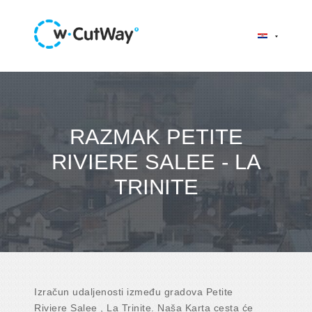
RAZMAK PETITE
RIVIERE SALEE - LA
TRINITE
Izračun udaljenosti između gradova Petite
Riviere Salee , La Trinite. Naša Karta cesta će