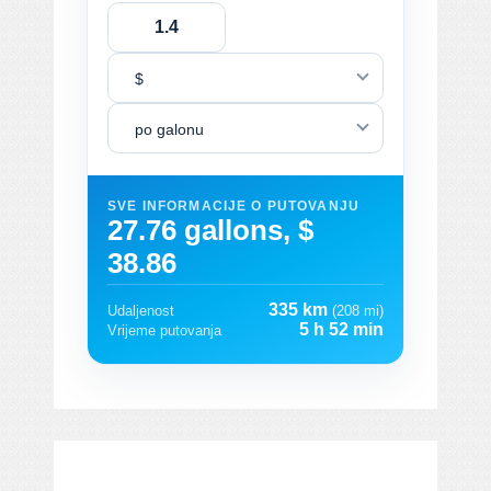
$
po galonu
SVE INFORMACIJE O PUTOVANJU
27.76 gallons, $
38.86
335 km
Udaljenost
(208 mi)
5 h 52 min
Vrijeme putovanja