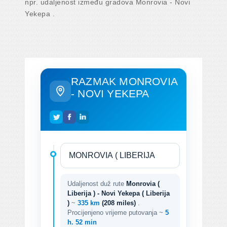
npr. udaljenost između gradova Monrovia - Novi
Yekepa .
RAZMAK MONROVIA
- NOVI YEKEPA
Udaljenost duž rute
Monrovia (
Liberija ) - Novi Yekepa ( Liberija
)
~
335 km
(208 miles)
.
Procijenjeno vrijeme putovanja ~
5
h. 52 min