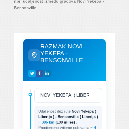
npr. udaljenost između gradova Novi Yekepa -
Bensonville .
RAZMAK NOVI
YEKEPA -
BENSONVILLE
Udaljenost duž rute
Novi Yekepa (
Liberija ) - Bensonville ( Liberija )
~
306 km
(190 miles)
.
Procijenjeno vrijeme putovanja ~
4