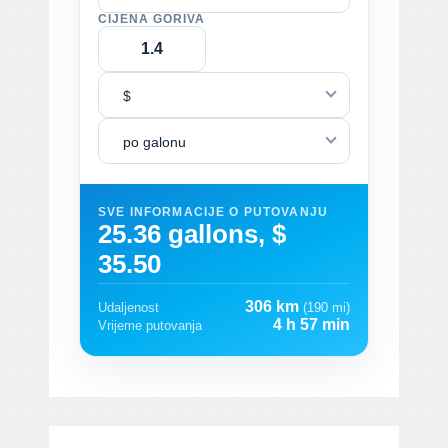
CIJENA GORIVA
$
po galonu
SVE INFORMACIJE O PUTOVANJU
25.36 gallons, $
35.50
306 km
Udaljenost
(190 mi)
4 h 57 min
Vrijeme putovanja