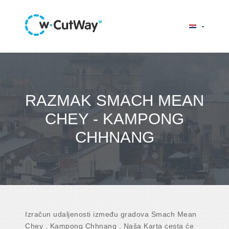
RAZMAK SMACH MEAN
CHEY - KAMPONG
CHHNANG
Izračun udaljenosti između gradova Smach Mean
Chey , Kampong Chhnang . Naša Karta cesta će