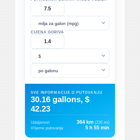
milja za galon (mpg)
CIJENA GORIVA
$
po galonu
SVE INFORMACIJE O PUTOVANJU
30.16 gallons, $
42.23
364 km
Udaljenost
(226 mi)
5 h 55 min
Vrijeme putovanja