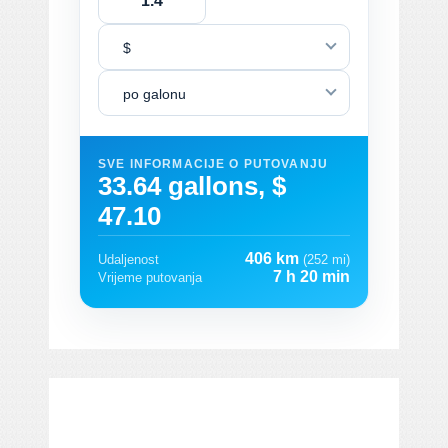
$
po galonu
SVE INFORMACIJE O PUTOVANJU
33.64 gallons, $
47.10
406 km
Udaljenost
(252 mi)
7 h 20 min
Vrijeme putovanja