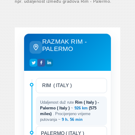
npr. udaljenost između gradova Rim - Palermo.
RAZMAK RIM -
PALERMO
Udaljenost duž rute
Rim ( Italy ) -
Palermo ( Italy )
~
926 km
(575
miles)
. Procijenjeno vrijeme
putovanja ~
9 h. 56 min