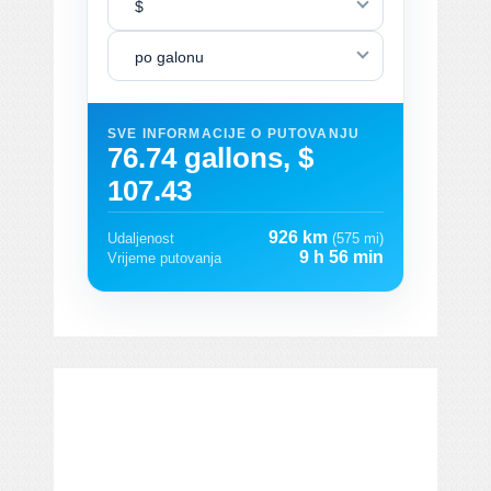
$
po galonu
SVE INFORMACIJE O PUTOVANJU
76.74 gallons, $
107.43
926 km
Udaljenost
(575 mi)
9 h 56 min
Vrijeme putovanja