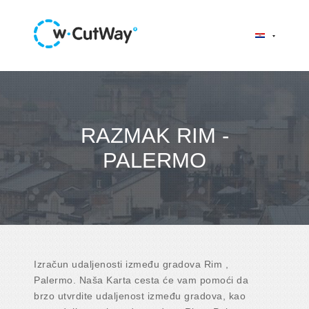
RAZMAK RIM -
PALERMO
Izračun udaljenosti između gradova Rim ,
Palermo. Naša Karta cesta će vam pomoći da
brzo utvrdite udaljenost između gradova, kao