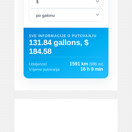
$
po galonu
SVE INFORMACIJE O PUTOVANJU
131.84 gallons, $
184.58
1591 km
Udaljenost
(988 mi)
16 h 8 min
Vrijeme putovanja