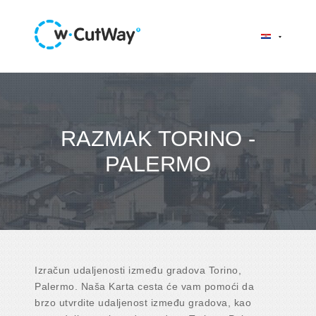
RAZMAK TORINO -
PALERMO
Izračun udaljenosti između gradova Torino,
Palermo. Naša Karta cesta će vam pomoći da
brzo utvrdite udaljenost između gradova, kao