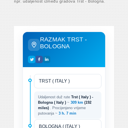
npr. udaljenost između gradova Trst - Bologna.
RAZMAK TRST -
BOLOGNA
Udaljenost duž rute
Trst ( Italy ) -
Bologna ( Italy )
~
309 km
(192
miles)
. Procijenjeno vrijeme
putovanja ~
3 h. 7 min