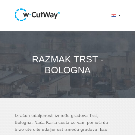
RAZMAK TRST -
BOLOGNA
Izračun udaljenosti između gradova Trst,
Bologna. Naša Karta cesta će vam pomoći da
brzo utvrdite udaljenost između gradova, kao