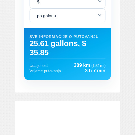
$
po galonu
SVE INFORMACIJE O PUTOVANJU
25.61 gallons, $
35.85
309 km
Udaljenost
(192 mi)
3 h 7 min
Vrijeme putovanja