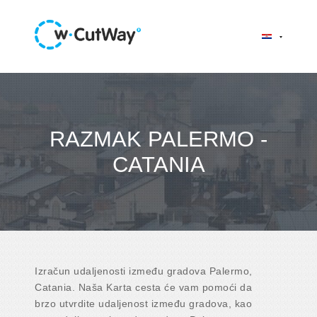
RAZMAK PALERMO -
CATANIA
Izračun udaljenosti između gradova Palermo,
Catania. Naša Karta cesta će vam pomoći da
brzo utvrdite udaljenost između gradova, kao