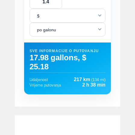
$
po galonu
SVE INFORMACIJE O PUTOVANJU
17.98 gallons, $
25.18
217 km
Udaljenost
(134 mi)
2 h 38 min
Vrijeme putovanja