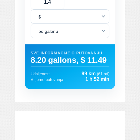
$
po galonu
SVE INFORMACIJE O PUTOVANJU
8.20 gallons, $ 11.49
99 km
Udaljenost
(61 mi)
1 h 52 min
Vrijeme putovanja