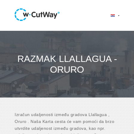
RAZMAK LLALLAGUA -
ORURO
Izračun udaljenosti između gradova Llallagua ,
Oruro . Naša Karta cesta će vam pomoći da brzo
utvrdite udaljenost između gradova, kao npr.