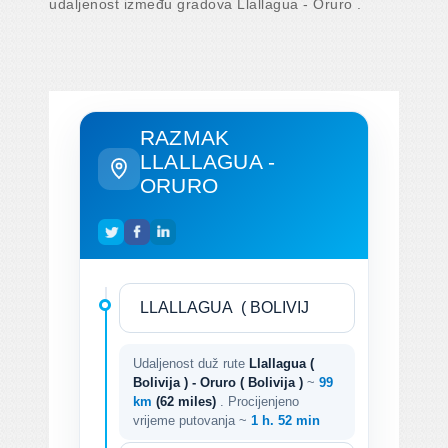
udaljenost između gradova Llallagua - Oruro .
RAZMAK
LLALLAGUA -
ORURO
Udaljenost duž rute
Llallagua (
Bolivija ) - Oruro ( Bolivija )
~
99
km
(62 miles)
. Procijenjeno
vrijeme putovanja ~
1 h. 52 min