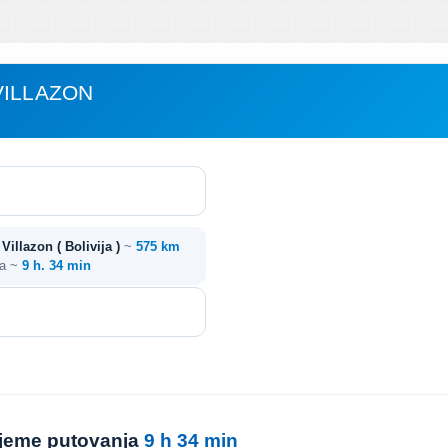
VILLAZON
 Villazon ( Bolivija )
~
575 km
ja ~
9 h. 34 min
rijeme putovanja
9 h 34 min