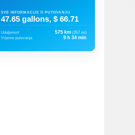
SVE INFORMACIJE O PUTOVANJU
47.65 gallons, $ 66.71
575 km
Udaljenost
(357 mi)
9 h 34 min
Vrijeme putovanja