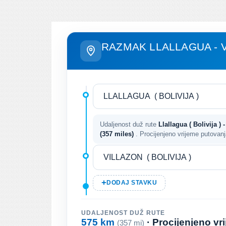
RAZMAK LLALLAGUA - 
Udaljenost duž rute
Llallagua ( Bolivija ) -
(357 miles)
. Procijenjeno vrijeme putovan
DODAJ STAVKU
UDALJENOST DUŽ RUTE
575 km
· Procijenjeno v
(357 mi)